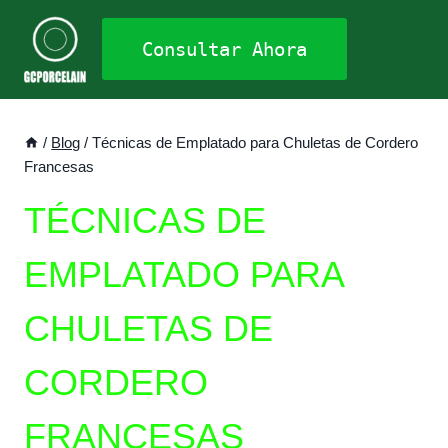
Saltar
al
Consultar Ahora
contenido
/
Blog
/
Técnicas de Emplatado para Chuletas de Cordero
Francesas
TÉCNICAS DE
EMPLATADO PARA
CHULETAS DE
CORDERO
FRANCESAS