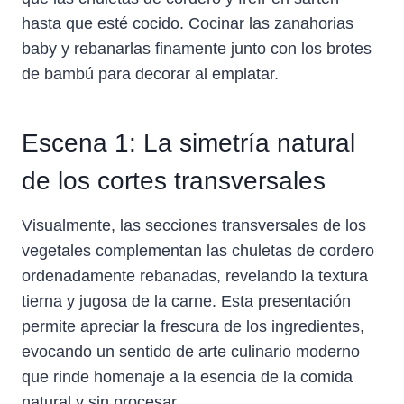
E
K
S
N
P
hasta que esté cocido. Cocinar las zanahorias
R
T
)
baby y rebanarlas finamente junto con los brotes
de bambú para decorar al emplatar.
Escena 1: La simetría natural
de los cortes transversales
Visualmente, las secciones transversales de los
vegetales complementan las chuletas de cordero
ordenadamente rebanadas, revelando la textura
tierna y jugosa de la carne. Esta presentación
permite apreciar la frescura de los ingredientes,
evocando un sentido de arte culinario moderno
que rinde homenaje a la esencia de la comida
natural y sin procesar.