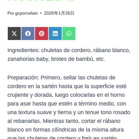
Por
gcporcelain
2026年1月26日
C
C
C
C
C
O
O
O
O
O
M
M
M
M
M
Ingredientes: chuletas de cordero, rábano blanco,
P
P
P
P
P
zanahorias baby, brotes de bambú, etc.
A
A
A
A
A
R
R
R
R
R
T
T
T
T
T
I
I
I
I
I
Preparación: Primero, sellar las chuletas de
R
R
R
R
R
cordero en la sartén hasta que la superficie esté
E
E
E
E
E
N
N
N
N
N
crujiente y dorada, luego colocarlas en el horno
X
F
P
L
W
para asar hasta que estén a término medio, con
(
A
I
I
H
T
C
N
N
A
una textura suave y tierna y un tenue tono rosado
W
E
T
K
T
al rebanarlas. Mientras tanto, cortar el rábano
I
B
E
E
S
blanco en formas cilíndricas de la misma altura
T
O
R
D
A
T
O
E
I
P
que las chuletas de cordero y freír en sartén