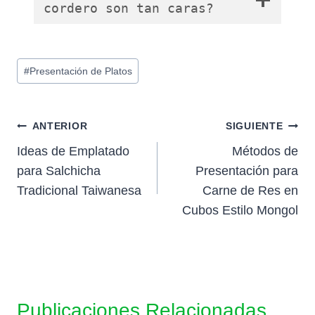
cordero son tan caras?
Etiquetas
#
Presentación de Platos
de
la
entrada:
Navegación
ANTERIOR
SIGUIENTE
Ideas de Emplatado
Métodos de
de
para Salchicha
Presentación para
entradas
Tradicional Taiwanesa
Carne de Res en
Cubos Estilo Mongol
Publicaciones Relacionadas