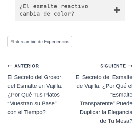
¿El esmalte reactivo
cambia de color?
Etiquetas
#
Intercambio de Experiencias
de
la
entrada:
Navegación
ANTERIOR
SIGUIENTE
El Secreto del Grosor
El Secreto del Esmalte
de
del Esmalte en Vajilla:
de Vajilla: ¿Por Qué el
entradas
¿Por Qué Tus Platos
“Esmalte
“Muestran su Base”
Transparente” Puede
con el Tiempo?
Duplicar la Elegancia
de Tu Mesa?