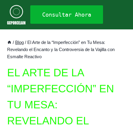
Saltar
al
Consultar Ahora
contenido
/
Blog
/
El Arte de la “Imperfección” en Tu Mesa:
Revelando el Encanto y la Controversia de la Vajilla con
Esmalte Reactivo
EL ARTE DE LA
“IMPERFECCIÓN” EN
TU MESA:
REVELANDO EL