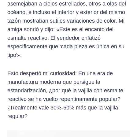
R
R
R
R
R
asemejaban a cielos estrellados, otros a olas del
E
E
E
E
E
océano, e incluso el interior y exterior del mismo
N
N
N
N
N
X
F
P
L
W
tazón mostraban sutiles variaciones de color. Mi
(
A
I
I
H
amiga sonrió y dijo: «Este es el encanto del
T
C
N
N
A
W
E
T
K
T
esmalte reactivo. El vendedor enfatizó
I
B
E
E
S
específicamente que ‘cada pieza es única en su
T
O
R
D
A
T
O
E
I
P
tipo'».
E
K
S
N
P
R
T
)
Esto despertó mi curiosidad: En una era de
manufactura moderna que persigue la
estandarización, ¿por qué la vajilla con esmalte
reactivo se ha vuelto repentinamente popular?
¿Realmente vale 30%-50% más que la vajilla
regular?