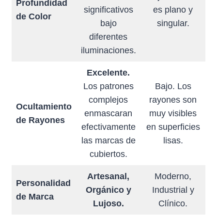
Profundidad
significativos
es plano y
de Color
bajo
singular.
diferentes
iluminaciones.
Excelente.
Los patrones
Bajo. Los
complejos
rayones son
Ocultamiento
enmascaran
muy visibles
de Rayones
efectivamente
en superficies
las marcas de
lisas.
cubiertos.
Artesanal,
Moderno,
Personalidad
Orgánico y
Industrial y
de Marca
Lujoso.
Clínico.