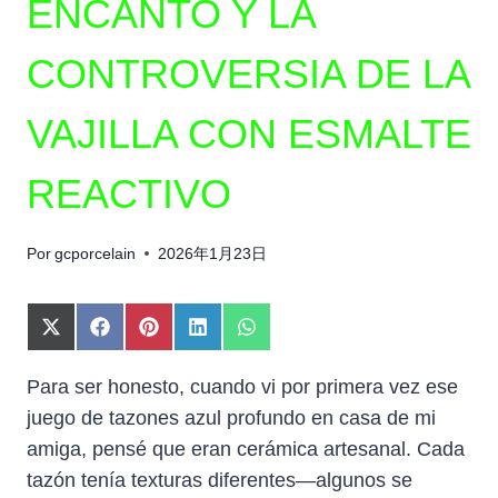
ENCANTO Y LA
CONTROVERSIA DE LA
VAJILLA CON ESMALTE
REACTIVO
Por
gcporcelain
2026年1月23日
C
C
C
C
C
O
O
O
O
O
M
M
M
M
M
Para ser honesto, cuando vi por primera vez ese
P
P
P
P
P
juego de tazones azul profundo en casa de mi
A
A
A
A
A
R
R
R
R
R
amiga, pensé que eran cerámica artesanal. Cada
T
T
T
T
T
tazón tenía texturas diferentes—algunos se
I
I
I
I
I