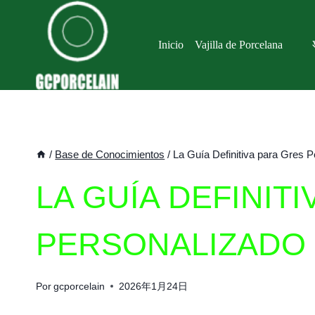
Saltar
al
Inicio
Vajilla de Porcelana
contenido
/
Base de Conocimientos
/
La Guía Definitiva para Gres 
LA GUÍA DEFINIT
PERSONALIZADO
Por
gcporcelain
2026年1月24日