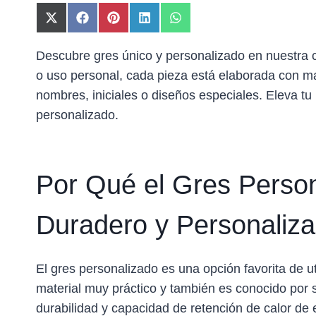
C
C
C
C
C
O
O
O
O
O
M
M
M
M
M
Descubre gres único y personalizado en nuestra 
P
P
P
P
P
o uso personal, cada pieza está elaborada con ma
A
A
A
A
A
R
R
R
R
R
nombres, iniciales o diseños especiales. Eleva 
T
T
T
T
T
personalizado.
I
I
I
I
I
R
R
R
R
R
E
E
E
E
E
N
N
N
N
N
X
F
P
L
W
Por Qué el Gres Person
(
A
I
I
H
T
C
N
N
A
W
E
T
K
T
Duradero y Personaliza
I
B
E
E
S
T
O
R
D
A
T
O
E
I
P
E
K
S
N
P
El gres personalizado es una opción favorita de 
R
T
material muy práctico y también es conocido por
)
durabilidad y capacidad de retención de calor de 