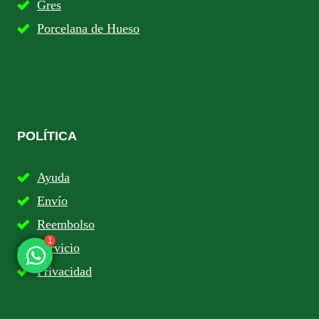
Gres
Porcelana de Hueso
POLÍTICA
Ayuda
Envío
Reembolso
Servicio
1
Privacidad