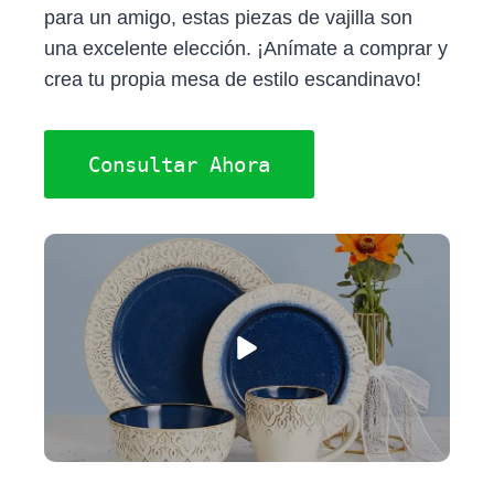
I
B
E
E
S
para un amigo, estas piezas de vajilla son
T
O
R
D
A
T
O
E
I
P
una excelente elección. ¡Anímate a comprar y
E
K
S
N
P
crea tu propia mesa de estilo escandinavo!
R
T
)
Consultar Ahora