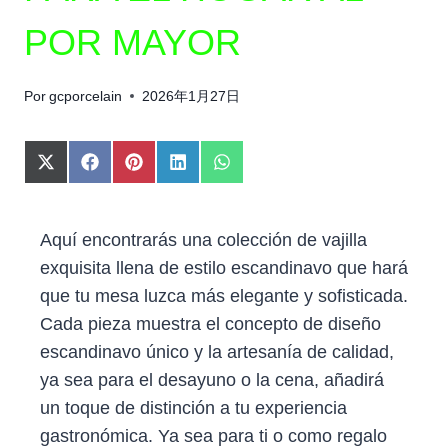
POR MAYOR
Por
gcporcelain
2026年1月27日
C
C
C
C
C
O
O
O
O
O
M
M
M
M
M
P
P
P
P
P
Aquí encontrarás una colección de vajilla
A
A
A
A
A
R
R
R
R
R
exquisita llena de estilo escandinavo que hará
T
T
T
T
T
que tu mesa luzca más elegante y sofisticada.
I
I
I
I
I
R
R
R
R
R
Cada pieza muestra el concepto de diseño
E
E
E
E
E
escandinavo único y la artesanía de calidad,
N
N
N
N
N
X
F
P
L
W
ya sea para el desayuno o la cena, añadirá
(
A
I
I
H
un toque de distinción a tu experiencia
T
C
N
N
A
W
E
T
K
T
gastronómica. Ya sea para ti o como regalo