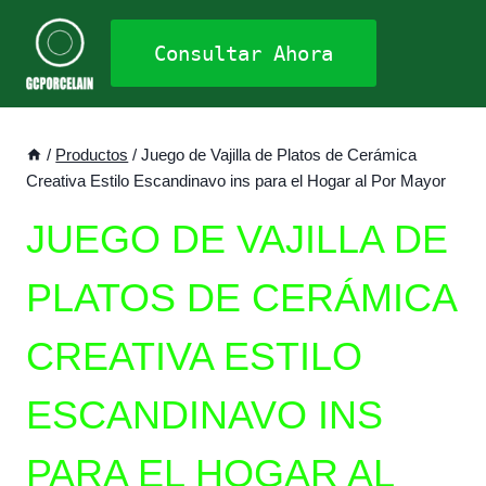
Saltar
al
Consultar Ahora
contenido
/
Productos
/
Juego de Vajilla de Platos de Cerámica
Creativa Estilo Escandinavo ins para el Hogar al Por Mayor
JUEGO DE VAJILLA DE
PLATOS DE CERÁMICA
CREATIVA ESTILO
ESCANDINAVO INS
PARA EL HOGAR AL