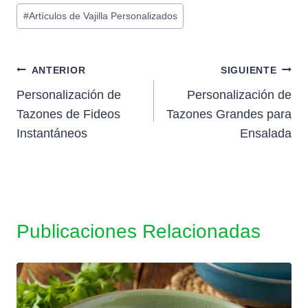
Etiquetas
#
Artículos de Vajilla Personalizados
de
la
entrada:
Navegación
ANTERIOR
SIGUIENTE
Personalización de
Personalización de
de
Tazones de Fideos
Tazones Grandes para
entradas
Instantáneos
Ensalada
Publicaciones Relacionadas