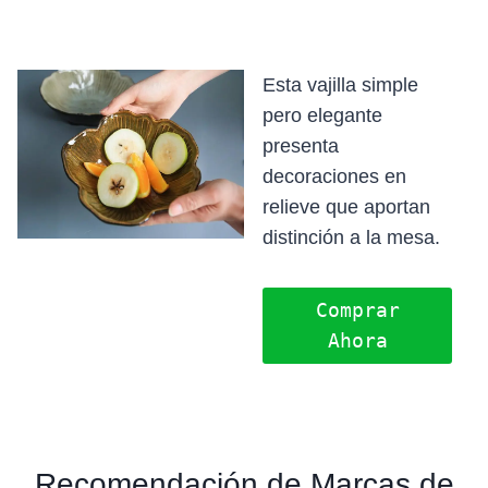
O
O
O
O
O
M
M
M
M
M
P
P
P
P
P
A
A
A
A
A
R
R
R
R
R
Esta vajilla simple
T
T
T
T
T
pero elegante
I
I
I
I
I
presenta
R
R
R
R
R
E
E
E
E
E
decoraciones en
N
N
N
N
N
relieve que aportan
X
F
P
L
W
(
A
I
I
H
distinción a la mesa.
T
C
N
N
A
W
E
T
K
T
I
B
E
E
S
Comprar
T
O
R
D
A
T
O
E
I
P
Ahora
E
K
S
N
P
R
T
)
Recomendación de Marcas de