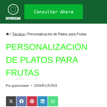
Saltar
al
Consultar Ahora
contenido
/
Técnica
/
Personalización de Platos para Frutas
PERSONALIZACIÓN
DE PLATOS PARA
FRUTAS
Por
gcporcelain
2026年1月26日
C
C
C
C
C