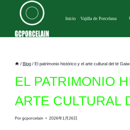
Saltar
al
Inicio
Vajilla de Porcelana
contenido
/
Blog
/
El patrimonio histórico y el arte cultural del té Gai
EL PATRIMONIO H
ARTE CULTURAL 
Por
gcporcelain
2026年1月26日