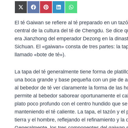
C
C
C
C
C
O
O
O
O
O
M
M
M
M
M
El té Gaiwan se refiere al té preparado en un tazó
P
P
P
P
P
central de la cultura del té de Chengdu. Se dice 
A
A
A
A
A
R
R
R
R
R
era Jianzhong del emperador Dezong en la dinastía
T
T
T
T
T
Sichuan. El «gaiwan» consta de tres partes: la tapa 
I
I
I
I
I
R
R
R
R
R
llamado «bote de té»).
E
E
E
E
E
N
N
N
N
N
X
F
P
L
W
La tapa del té generalmente tiene forma de platillo
(
A
I
I
H
T
C
N
N
A
una boca grande y base pequeña con un pie de an
W
E
T
K
T
al bebedor de té ver claramente la forma de las h
I
B
E
E
S
permite al bebedor saborear oportunamente el cald
T
O
R
D
A
T
O
E
I
P
plato poco profundo con el centro hundido que se 
E
K
S
N
P
manteniendo el té caliente. La tapa, el tazón y el p
R
T
)
tierra y el hombre, reflejando el refinamiento y la 
Generalmente, los tres componentes del gaiwan