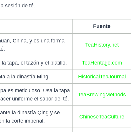
a sesión de té.
Fuente
chuan, China, y es una forma
TeaHistory.net
té.
a tapa, el tazón y el platillo.
TeaHeritage.com
ta a la dinastía Ming.
HistoricalTeaJournal
apa es meticuloso. Usa la tapa
TeaBrewingMethods
acer uniforme el sabor del té.
nte la dinastía Qing y se
ChineseTeaCulture
n la corte imperial.