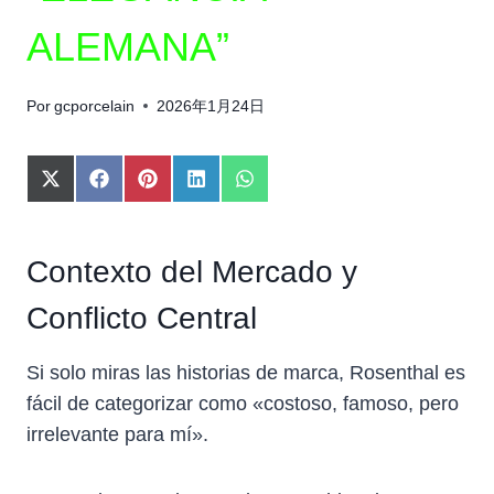
ALEMANA”
Por
gcporcelain
2026年1月24日
C
C
C
C
C
O
O
O
O
O
M
M
M
M
M
P
P
P
P
P
Contexto del Mercado y
A
A
A
A
A
R
R
R
R
R
T
T
T
T
T
Conflicto Central
I
I
I
I
I
R
R
R
R
R
Si solo miras las historias de marca, Rosenthal es
E
E
E
E
E
N
N
N
N
N
fácil de categorizar como «costoso, famoso, pero
X
F
P
L
W
irrelevante para mí».
(
A
I
I
H
T
C
N
N
A
W
E
T
K
T