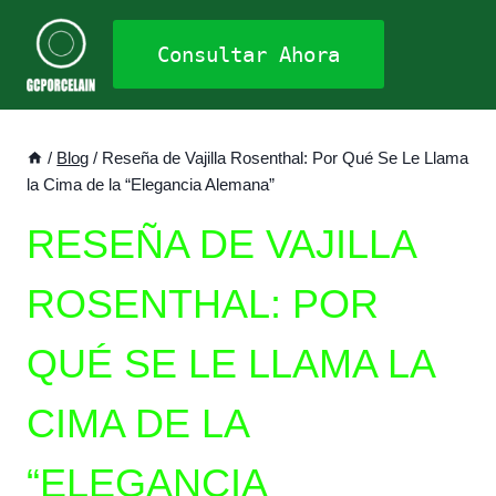
Saltar
al
Consultar Ahora
contenido
/
Blog
/
Reseña de Vajilla Rosenthal: Por Qué Se Le Llama
la Cima de la “Elegancia Alemana”
RESEÑA DE VAJILLA
ROSENTHAL: POR
QUÉ SE LE LLAMA LA
CIMA DE LA
“ELEGANCIA