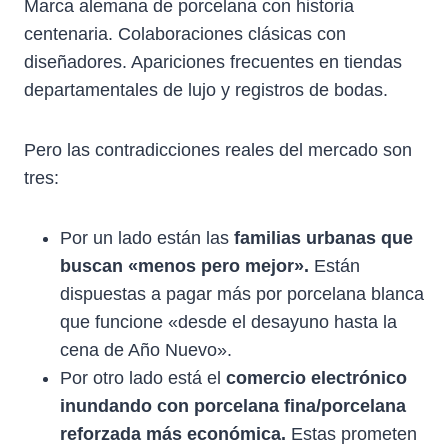
I
B
E
E
S
Marca alemana de porcelana con historia
T
O
R
D
A
centenaria. Colaboraciones clásicas con
T
O
E
I
P
diseñadores. Apariciones frecuentes en tiendas
E
K
S
N
P
R
T
departamentales de lujo y registros de bodas.
)
Pero las contradicciones reales del mercado son
tres:
Por un lado están las
familias urbanas que
buscan «menos pero mejor».
Están
dispuestas a pagar más por porcelana blanca
que funcione «desde el desayuno hasta la
cena de Año Nuevo».
Por otro lado está el
comercio electrónico
inundando con porcelana fina/porcelana
reforzada más económica.
Estas prometen