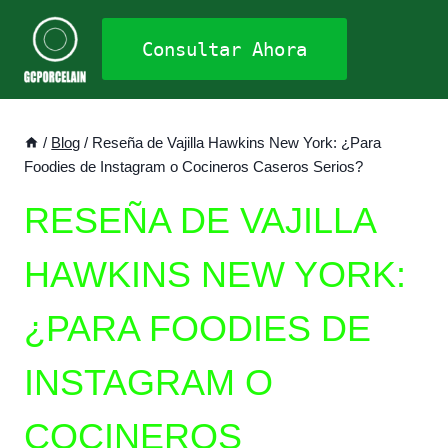
Saltar
al
Consultar Ahora
contenido
/
Blog
/
Reseña de Vajilla Hawkins New York: ¿Para
Foodies de Instagram o Cocineros Caseros Serios?
RESEÑA DE VAJILLA
HAWKINS NEW YORK:
¿PARA FOODIES DE
INSTAGRAM O
COCINEROS