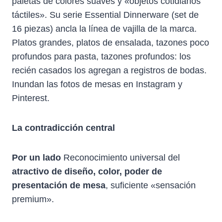
paletas de colores suaves y «objetos cotidianos
I
B
E
E
S
T
O
R
D
A
táctiles». Su serie Essential Dinnerware (set de
T
O
E
I
P
16 piezas) ancla la línea de vajilla de la marca.
E
K
S
N
P
R
T
Platos grandes, platos de ensalada, tazones poco
)
profundos para pasta, tazones profundos: los
recién casados los agregan a registros de bodas.
Inundan las fotos de mesas en Instagram y
Pinterest.
La contradicción central
Por un lado
Reconocimiento universal del
atractivo de diseño, color, poder de
presentación de mesa
, suficiente «sensación
premium».