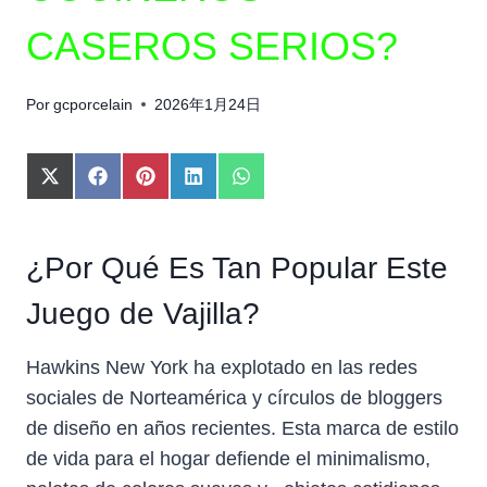
CASEROS SERIOS?
Por
gcporcelain
2026年1月24日
C
C
C
C
C
O
O
O
O
O
M
M
M
M
M
P
P
P
P
P
¿Por Qué Es Tan Popular Este
A
A
A
A
A
R
R
R
R
R
T
T
T
T
T
Juego de Vajilla?
I
I
I
I
I
R
R
R
R
R
Hawkins New York ha explotado en las redes
E
E
E
E
E
N
N
N
N
N
sociales de Norteamérica y círculos de bloggers
X
F
P
L
W
de diseño en años recientes. Esta marca de estilo
(
A
I
I
H
T
C
N
N
A
de vida para el hogar defiende el minimalismo,
W
E
T
K
T